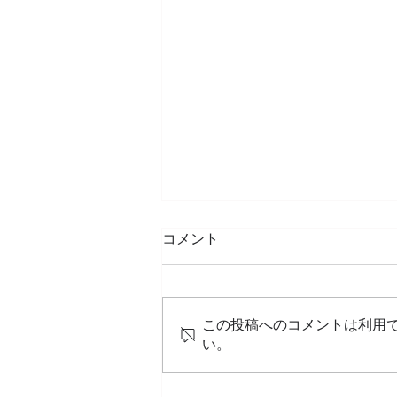
コメント
この投稿へのコメントは利用
い。
暑さ対策に！高機能外壁塗装
「GAINA ガイナ」ハローホ