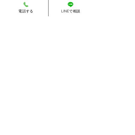
雨漏りの侵入箇所の特定は
電話する
LINEで相談
プロでないとなかなか難しいです。
ハローホームでは
雨漏りの点検も行います。
大雨が心配な方は
お問い合わせください。
最後までお読みいただきありがとうございま
した。
#屋根まわり