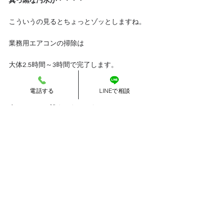
真っ黒な汚水が・・・・
こういうの見るとちょっとゾッとしますね。
業務用エアコンの掃除は
大体2.5時間～3時間で完了します。
夏に頻繁に使う前に
電話する
LINEで相談
今オフィスに誰もいないから
来客が少ないから掃除しておこうかな
とお考えの社長さんは業務用のエアコン掃除
お問い合わせくださいませ。
費用は機種や台数によって違いますが
大体25,000円からです。