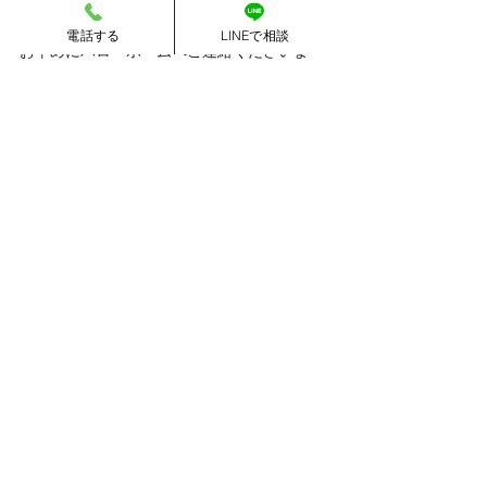
劣化に気づいたら
電話する
LINEで相談
お早めにハローホームへご連絡くださいま
せ。
最後までお読みいただきありがとうございま
した。
#屋根
#屋根まわり
すべて表示
最新記事