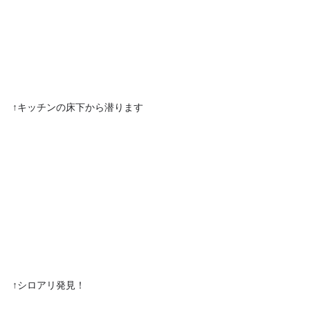
↑キッチンの床下から潜ります
↑シロアリ発見！