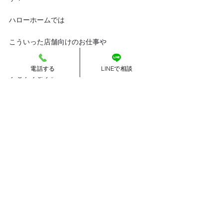
ハローホームでは
こういった店舗向けのお仕事や
一般家庭でも駐車場にバリケードを作るお仕
電話する
LINEで相談
事も承ります。
気になる方はお問い合わせくださいませ！
以上
最後までお読みいただきありがとうございま
した。
#外構
#駐車場
すべて表示