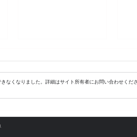
できなくなりました。詳細はサイト所有者にお問い合わせくだ
人気の1Dayリフォーム🚪玄
畳・
関ドア交換
り替
.