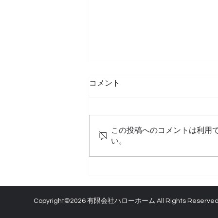
コメント
この投稿へのコメントは利用
い。
暑さ対策に！高機能外壁塗装
「GAINA ガイナ」ハローホ
ームは認定施工店です👷
Copyright©2026 有限会社ハローホーム All Rights Reserved