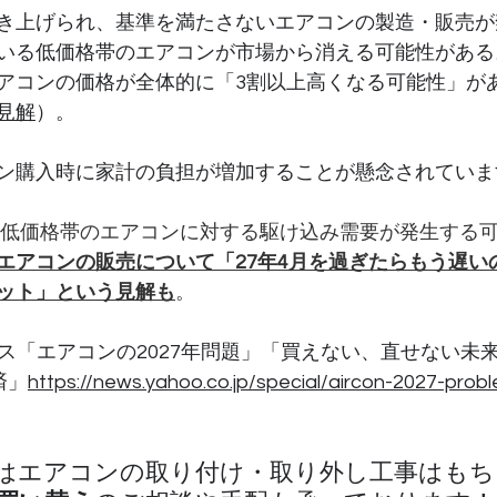
き上げられ、基準を満たさないエアコンの製造・販売が
いる低価格帯のエアコンが市場から消える可能性がある
アコンの価格が全体的に「3割以上高くなる可能性」が
見解
）。
ン購入時に家計の負担が増加することが懸念されていま
年は低価格帯のエアコンに対する駆け込み需要が発生する
エアコンの販売について「27年4月を過ぎたらもう遅いの
ット」という見解も
。
ュース「エアコンの2027年問題」「買えない、直せない未
済
」
https://news.yahoo.co.jp/special/aircon-2027-prob
はエアコンの取り付け・取り外し工事はもち