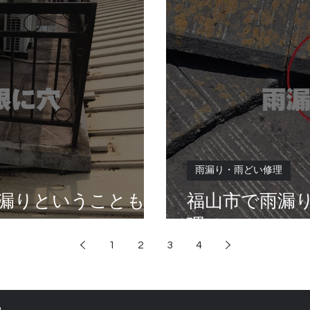
雨漏り・雨どい修理
漏りということもあ
福山市で雨漏
理はハローホ
1
2
3
4