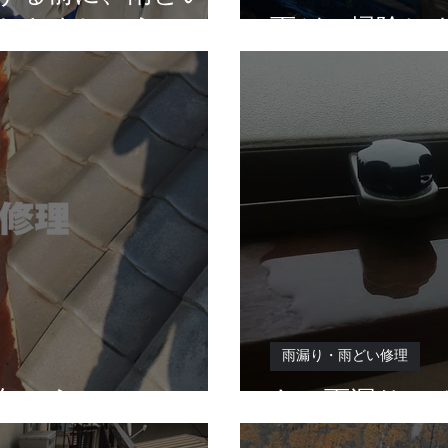
おきましょう！
雨どい掃除し
雨漏り・雨どい修理
年のうちにっ！
あっ雨漏り！