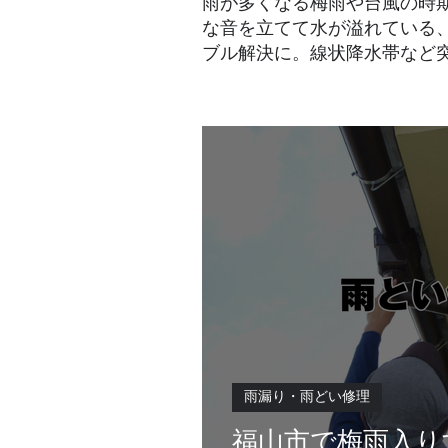
雨が多くなる梅雨や台風の時
な音を立てて水が溢れている
ブル解決に。線状降水帯など
雨漏り・雨どい修理
福山市で梅雨入り